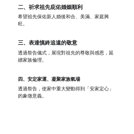
二、祈求祖先庇佑婚姻順利
希望祖先保佑新人婚後和合、美滿、家庭興
旺。
三、表達慎終追遠的敬意
透過祭告儀式，展現對祖先的尊敬與感恩，延
續家族倫理。
四、
安定家運、凝聚家族氣場
透過祭告，使家中重大變動得到「安家定心」
的象徵意義。