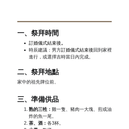
納采後男方
如何進行告
祖禮？
一、祭拜時間
訂婚儀式結束後
。
時辰建議
：
男方
訂婚儀式結束後
回到家裡
進行，或選擇吉時當日內完成。
二、祭拜地點
家中的
祖先牌位前
。
三、準備供品
熟的三牲
：
雞一隻、豬肉一大塊、煎或油
炸的魚一尾。
茶、酒
：
各3杯
。