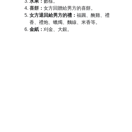
水果：
數樣
。
喜餅
：
女方回贈給男方的喜餅
。
女方退回給男方的禮
：
福圓、醃雞、禮
香、禮炮、蠟燭、麵線、米香等。
金紙
：
刈金、大銀
。