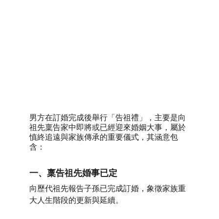
訂婚後男方告祖禮
男方在訂婚完成後舉行「告祖禮」，主要是向
祖先稟告家中即將或已經迎來婚姻大事，屬於
慎終追遠與家族傳承的重要儀式，其涵意包
含：
一、稟告祖先婚事已定
向歷代祖先報告子孫已完成訂婚，象徵家族重
大人生階段的更新與延續。