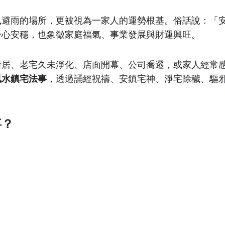
風避雨的場所，更被視為一家人的運勢根基。俗話說：「
身心安穩，也象徵家庭福氣、事業發展與財運興旺。
新居、老宅久未淨化、店面開幕、公司喬遷，或家人經常
風水鎮宅法事
，透過誦經祝禱、安鎮宅神、淨宅除穢、驅
事？