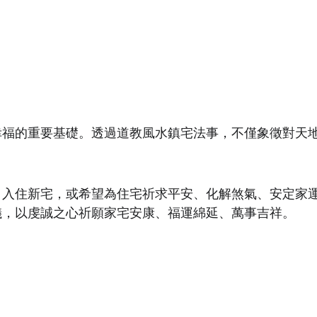
幸福的重要基礎。透過道教風水鎮宅法事，不僅象徵對天
、入住新宅，或希望為住宅祈求平安、化解煞氣、安定家
儀，以虔誠之心祈願家宅安康、福運綿延、萬事吉祥。