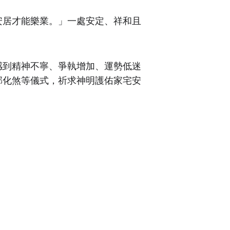
安居才能樂業。」一處安定、祥和且
感到精神不寧、爭執增加、運勢低迷
邪化煞等儀式，祈求神明護佑家宅安