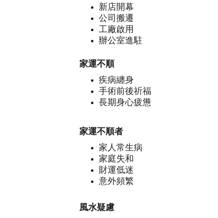
新店開幕
公司搬遷
工廠啟用
辦公室進駐
家運不順
疾病纏身
手術前後祈福
長期身心疲憊
家運不順者
家人常生病
家庭失和
財運低迷
意外頻繁
風水疑慮