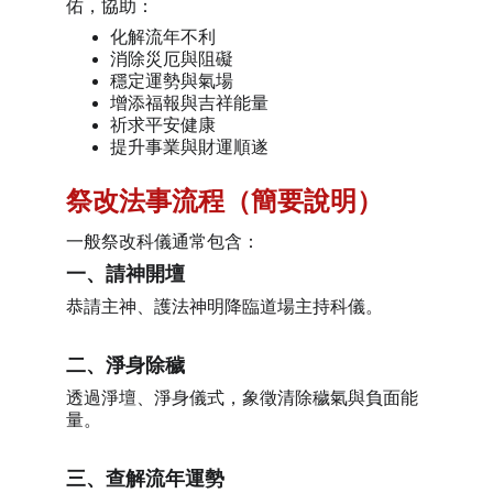
佑，協助：
化解流年不利
消除災厄與阻礙
穩定運勢與氣場
增添福報與吉祥能量
祈求平安健康
提升事業與財運順遂
祭改法事流程（簡要說明）
一般祭改科儀通常包含：
一、請神開壇
恭請主神、護法神明降臨道場主持科儀。
二、淨身除穢
透過淨壇、淨身儀式，象徵清除穢氣與負面能
量。
三、查解流年運勢