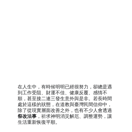
祭改法事
消災解厄、調整運勢的科儀
在人生中，有時候明明已經很努力，卻總是遇
到工作受阻、財運不佳、健康反覆、感情不
順，甚至接二連三發生意外與是非。若長時間
處於這樣的狀態，在道教與臺灣民間信仰中，
除了從現實層面改善之外，也有不少人會透過
祭改法事
，祈求神明消災解厄、調整運勢，讓
生活重新恢復平順。