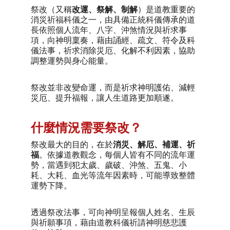
祭改（又稱
改運、祭解、制解
）是道教重要的
消災祈福科儀之一，由具備正統科儀傳承的道
長依照個人流年、八字、沖煞情況與祈求事
項，向神明稟奏，藉由誦經、疏文、符令及科
儀法事，祈求消除災厄、化解不利因素，協助
調整運勢與身心能量。
祭改並非改變命運，而是祈求神明護佑、減輕
災厄、提升福報，讓人生道路更加順遂。
什麼情況需要祭改？
祭改最大的目的，在於
消災、解厄、補運、祈
福
。依據道教觀念，每個人皆有不同的流年運
勢，當遇到犯太歲、歲破、沖煞、五鬼、小
耗、大耗、血光等流年因素時，可能導致整體
運勢下降。
透過祭改法事，可向神明呈報個人姓名、生辰
與祈願事項，藉由道教科儀祈請神明慈悲護