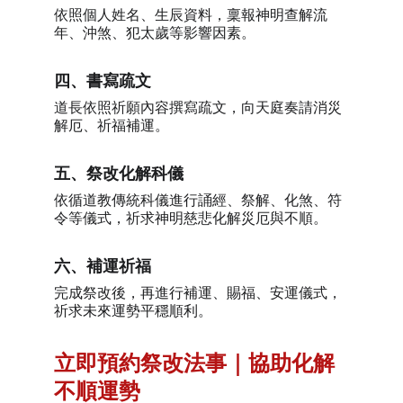
依照個人姓名、生辰資料，稟報神明查解流
年、沖煞、犯太歲等影響因素。
四、書寫疏文
道長依照祈願內容撰寫疏文，向天庭奏請消災
解厄、祈福補運。
五、祭改化解科儀
依循道教傳統科儀進行誦經、祭解、化煞、符
令等儀式，祈求神明慈悲化解災厄與不順。
六、補運祈福
完成祭改後，再進行補運、賜福、安運儀式，
祈求未來運勢平穩順利。
立即預約祭改法事｜協助化解
不順運勢