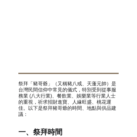
民俗文化中的趣味信仰
豬哥爺信仰可以說是臺灣民間宗教文化中相當
特殊的一頁。它融合了《西遊記》的文學人
物、道教天蓬元帥的神格，以及臺灣民間對於
偏財、人氣、生意興隆的期待，形成一種帶有
地方特色的民俗信仰。無論是否相信其靈驗，
豬哥爺都反映了臺灣民間信仰豐富、多元且充
滿生活智慧的一面，也讓宗教文化多了一段充
滿趣味與傳奇色彩的故事。
如何拜豬哥爺？
祭拜「豬哥爺」（又稱豬八戒、天蓬元帥）是
台灣民間信仰中常見的儀式，特別受到從事服
務業 (八大行業)、餐飲業、娛樂業等行業人士
的重視，祈求招財進寶、人緣旺盛、桃花運
佳。以下是祭拜豬哥爺的時間、地點與供品建
議：
一、祭拜時間