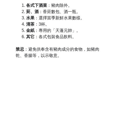
各式下酒菜
：豬肉除外。
菸、酒
：香菸數包、酒一瓶。
水果
：選擇當季新鮮水果數樣。
清茶
：3杯。
金紙
：
專用的「天蓬元帥」。
其它
：各式包裝食品飲料。
禁忌
：避免供奉含有豬肉成分的食物，如豬肉
乾、香腸等，以示敬意。