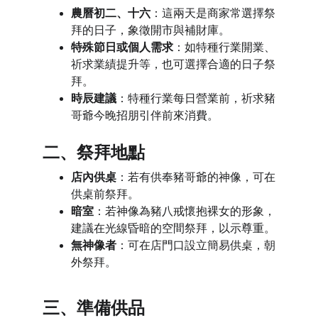
農曆初二、十六
：這兩天是商家常選擇祭
拜的日子，象徵開市與補財庫。
特殊節日或個人需求
：如特種行業開業、
祈求業績提升等，也可選擇合適的日子祭
拜。
時辰建議
：特種行業每日營業前，祈求豬
哥爺今晚招朋引伴前來消費。
二、祭拜地點
店內供桌
：若有供奉豬哥爺的神像，可在
供桌前祭拜。
暗室
：若神像為豬八戒懷抱裸女的形象，
建議在光線昏暗的空間祭拜，以示尊重。
無神像者
：可在店門口設立簡易供桌，朝
外祭拜。
三、準備供品