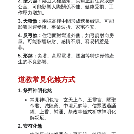
2. 
壁刀煞：
鄰近大樓牆角、尖角正對住家或辦
公室。可能影響人際關係不佳、健康受損、工
作壓力增加
。
3. 天斬煞：
兩棟高樓中間形成狹長縫隙。可能
影響財運受阻、事業波折、家宅不安。
4. 反弓煞：
住宅面對彎道外側，如弓箭射向房
屋。可能影響破財、感情不順、容易招惹是
非。
5. 形煞：
尖塔、高壓電塔、煙囪等特殊形體產
生的不良影響。
道教常見化煞方式
1. 
祭拜神明化煞
常見神明包括：玄天上帝、王靈官、關聖
帝君、城隍爺、中壇元帥等。信眾透過誦
經、上香、補運、祭改等儀式祈求神明化
解災厄。
2. 安符化煞