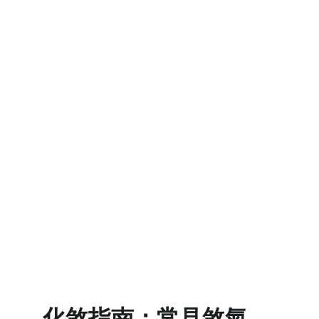
化煞指南：常見煞氣、