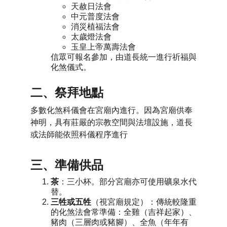
天赦日法會
中元普度法會
消災植福法會
太歲燈法會
玉皇上帝萬壽法會
信眾可報名參加，由道長統一進行祈福與
化煞儀式。
二、祭拜地點
多數化煞科儀會在宮廟內進行。因為宮廟供奉
神明，具有莊嚴的宗教空間與法壇設施，道長
或法師能依照科儀程序進行
三、準備供品
茶
：三小杯
。
部分宮廟亦可使用礦泉水代
替。
三牲或五牲
（視宮廟規定）
：
傳統較隆重
的化煞法會常準備：全雞（吉祥起家）、
豬肉（三層肉或豬腳）、全魚（年年有