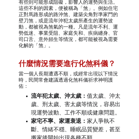
有些則可能形成阻礙，影響人的運勢與生活。
這些不利的因素，便被稱為「煞」。例如住宅
正對馬路形成的路沖煞、建築尖角對準家門的
壁刀煞，或是流年沖犯太歲所產生的運勢波
動，都被視為煞氣的一種。凡是流年不利、運
勢低迷、事業受阻、家庭失和、疾病纏身、官
司口舌、意外頻生等情況，都可能被視為需要
化解的「煞」。
什麼情況需要進行化煞科儀？
當一個人長期遭遇不順，或經常出現以下情況
時，民間常會建議透過化煞科儀祈求神明護
佑：
流年犯太歲、沖太歲：
值太歲、沖太
歲、刑太歲、害太歲等情況，容易出
現運勢波動、工作不順或健康問題。
家宅不寧、家運衰退
：
家人爭執不
斷、情緒不穩、睡眠品質變差，甚至
搬家後開始出現各種不順。