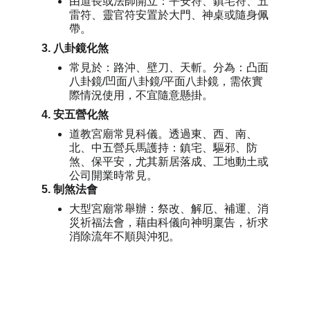
由道長或法師開立：平安符、鎮宅符、五
雷符、靈官符安置於大門、神桌或隨身佩
帶。
3. 八卦鏡化煞
常見於：路沖、壁刀、天斬。分為：凸面
八卦鏡/凹面八卦鏡/平面八卦鏡，需依實
際情況使用，不宜隨意懸掛。
4. 安五營化煞
道教宮廟常見科儀。透過東、西、南、
北、中五營兵馬護持：鎮宅、驅邪、防
煞、保平安，尤其新居落成、工地動土或
公司開業時常見。
5. 制煞法會
大型宮廟常舉辦：祭改、解厄、補運、消
災祈福法會，藉由科儀向神明稟告，祈求
消除流年不順與沖犯。