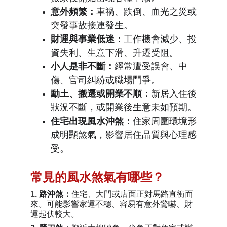
意外頻繁
：
車禍、跌倒、血光之災或
突發事故接連發生。
財運與事業低迷
：
工作機會減少、投
資失利、生意下滑、升遷受阻。
小人是非不斷
：
經常遭受誤會、中
傷、官司糾紛或職場鬥爭。
動土、搬遷或開業不順
：
新居入住後
狀況不斷，或開業後生意未如預期。
住宅出現風水沖煞
：
住家周圍環境形
成明顯煞氣，影響居住品質與心理感
受。
常見的風水煞氣有哪些？
1
. 
路沖煞：
住宅、大門或店面正對馬路直衝而
來。可能影響家運不穩、容易有意外驚嚇、財
運起伏較大。