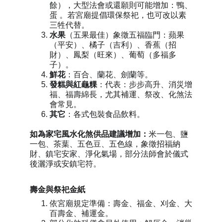
餘），大型法會或還願則可能增加：鴨、
蛋 。若宮廟提倡環保祭祀，也可改以素
三牲代替。
水果
（五果最佳）象徵五福臨門：蘋果
（平安）、橘子（吉利）、香蕉（招
財）、鳳梨（旺來）、葡萄（多福多
子）。
鮮花
：百合、蘭花、劍蘭等
。
發糕與紅龜粿
：代表：步步高升、消災增
福、福壽綿長，尤其補運、祭改、化煞法
會常見。
其它
：各式包裝食品飲料
。
如為家宅風水化煞供品建議增加：
米一包、鹽
一包、茶葉、五色豆、五色線，象徵招福納
財、鎮宅安家、淨化氣場，部分法師會於儀式
後灑淨或安鎮宅符。
壽金與祭祀金紙
依宮廟規定準備：壽金、福金、刈金、大
百壽金、補運金。