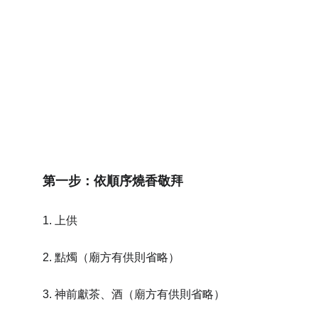
現代版求籤：科技 vs. 傳統
線上求籤
：有些廟提供網站或APP抽
籤，但真正的信徒還是會到廟裡擲筊確
認！
AI解籤
：輸入籤詩，AI幫你分析，但…神
明會不會認可AI的解釋呢？（笑）
抽籤就像神明的「人生攻略」
第一步：依順序燒香敬拜
準不準？
 信者恆信，至少是個心理安慰
～
1. 上供
抽到壞籤怎麼辦？
 別慌！可以
求神明化
解
，或當作提醒，調整心態再出發！
2. 點燭（廟方有供則省略）
下次到廟裡，別只會擲筊，試試看抽支籤，說
3. 神前獻茶、酒（廟方有供則省略）
不定神明早就準備好答案等你了！