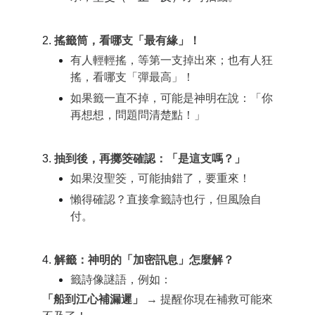
2.
搖籤筒，看哪支「最有緣」！
有人輕輕搖，等第一支掉出來；也有人狂
搖，看哪支「彈最高」！
如果籤一直不掉，可能是神明在說：「你
再想想，問題問清楚點！」
3.
抽到後，再擲筊確認：「是這支嗎？」
如果沒聖筊，可能抽錯了，要重來！
懶得確認？直接拿籤詩也行，但風險自
付。
4.
解籤：神明的「加密訊息」怎麼解？
籤詩像謎語，例如：
「船到江心補漏遲」
 → 提醒你現在補救可能來