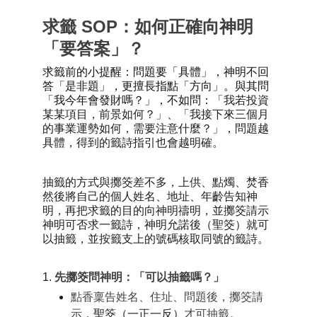
求籤 SOP：如何正確向神明
「要答案」？
求籤前的小提醒：問題要「具體」，神明不回
答「是非題」，更擅長指點「方向」。與其問
「我今年會發財嗎？」，不如問：
「我若投資
某某項目，前景如何？」、「我接下來三個月
的事業運勢如何，需要注意什麼？」
，
問題越
具體，得到的籤詩指引也會越明確。
抽籤的方式與擲筊差不多，上供、點燭、焚香
然後將自己的個人姓名、地址、年齡告知神
明，再把求籤的目的向神明禱明，並擲筊請示
神明可否求一籤詩，神明允諾後（聖筊）就可
以抽籤，並按籤支上的號碼核取同號的籤詩。
1.
先擲筊問神明：「可以抽籤嗎？」
點香稟告姓名、住址、問題後，擲筊請
示，
聖筊（一正一反）
才可抽籤。