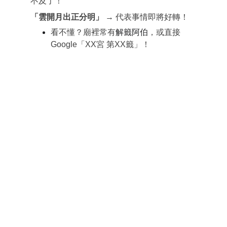
不及了！
「雲開月出正分明」
 → 代表事情即將好轉！
看不懂？廟裡常有
解籤阿伯
，或直接 
Google「XX宮 第XX籤」！