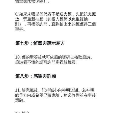
個聖筊比較保險）。
◎如果未獲聖筊代表不是這支籤，先把該支籤
放一旁重新抽籤（勿投入籤筒以免重複抽
到），再擲筊詢問，直到抽出來的籤獲得三個
聖杯。
第七步：解籤與請示廟方
10. 獲的聖筊後就可依籤的號碼去核取籤詩。
籤詩看不懂的話可詢問廟裡解籤員。
第八步：感謝與許願
11. 解完籤後，記得誠心向神明道謝。若神明
給予方向或希望已蒙應驗，務必許願並在事後
還願。