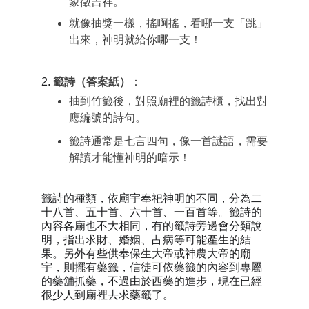
象徵吉祥。
就像抽獎一樣，搖啊搖，看哪一支「跳」
出來，神明就給你哪一支！
2. 
籤詩（答案紙）
：
抽到竹籤後，對照廟裡的
籤詩櫃
，找出對
應編號的詩句。
籤詩通常是
七言四句
，像一首謎語，需要
解讀才能懂神明的暗示！
籤詩的種類，依廟宇奉祀神明的不同，分為二
十八首、五十首、六十首、一百首等。籤詩的
內容各廟也不大相同，有的籤詩旁邊會分類說
明，指出求財、婚姻、占病等可能產生的結
果。另外有些供奉保生大帝或神農大帝的廟
宇，則擺有
藥籤
，信徒可依藥籤的內容到專屬
的藥舖抓藥，不過由於西藥的進步，現在已經
很少人到廟裡去求藥籤了。