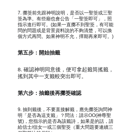
7. 擲筊前先跟神明說明，是否以一聖筊或三聖
筊為準。有些廟也會公告「一聖筊即可」，照
指示進行即可。(如果一直擲不到聖筊，有可能
問的問題或是背景資料說的不夠清楚，可以換
個方式再問。如果神明不允，擇期再來即可。)
第五步：開始抽籤
8. 確認神明同意後，便可拿起籤筒搖籤，
搖到其中一支籤較突出即可。
第六步：抽籤後再擲筊確認
9. 抽到籤後，不要直接解籤，應先擲筊詢問神
明「是否為這支籤」？問法：請示OO(神尊聖
號)，您指示的是否為該籤詩，如果是的話，請
給信士/信女一或三個聖筊（重大問題要連續三