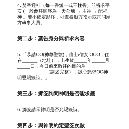
4. 焚香迎神（每一香爐一或三柱香）並祈求平
安 (一般參拜順序為：天公爐 → 主神 → 配祀
神 。若不確定順序，可查看廟方指示或詢問廟
方執事人員。
第二步：稟告身分與祈求內容
5. 「恭請OO(神尊聖號)，信士/信女 OOO，住
在______（地址），出生於_____年_____月
_____日，今日前來敬拜的目的為
___________（講述完整），誠心懇求OO神
明恩賜籤詩。」
第三步：擲筊詢問神明是否能求籤
6. 擲筊請示神明是否允賜籤詩。
第四步：與神明約定聖筊次數