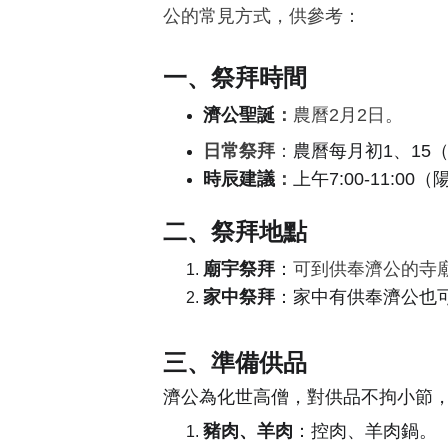
公的常見方式，供參考：
一、祭拜時間
濟公聖誕
：
農曆2月2日
。
日常祭拜
：
農曆每月初1、15
時辰建議
：
上午7:00-11:0
二、祭拜地點
廟宇祭拜
：
可到供奉濟公的寺
家中祭拜
：家中有供奉濟公也
三、準備供品
濟公為化世高僧，對供品不拘小節
豬肉、羊肉
：
控肉、羊肉鍋
。