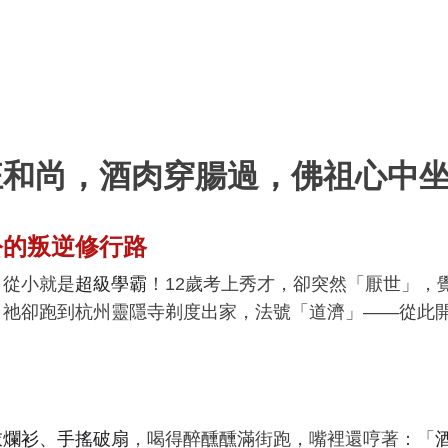
狂和尚，酒肉穿腸過，佛祖心中
公的叛逆修行路
，從小就是
超級學霸
！12歲考上秀才，卻突然「厭世」，
，祂卻跑到杭州靈隱寺剃度出家，法號「道濟」——從此
衣爛衫、手搖破扇
，喝得醉醺醺滿街跑，嘴裡還哼著：「