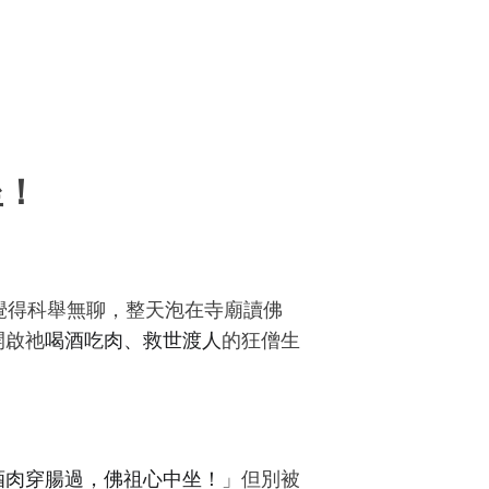
坐！
覺得科舉無聊，整天泡在寺廟讀佛
開啟祂
喝酒吃肉、救世渡人
的狂僧生
酒肉穿腸過，佛祖心中坐！
」
但別被