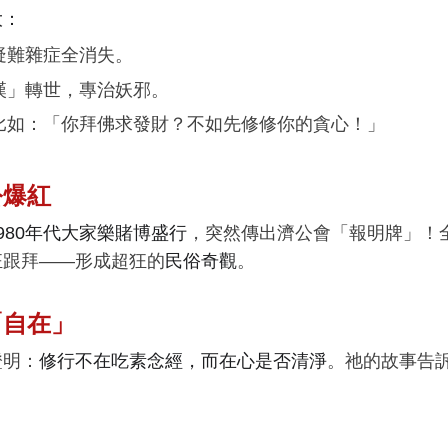
大
：
疑難雜症全消失。
漢」轉世，專治妖邪。
比如：「你拜佛求發財？不如先修修你的貪心！」
公爆紅
1980年代大家樂賭博盛行
，突然傳出濟公會「報明牌」！
狂跟拜——形成超狂的
民俗奇觀
。
「自在」
證明：
修行不在吃素念經，而在心是否清淨
。祂的故事告