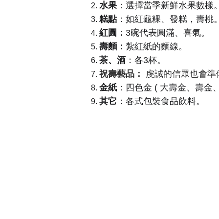
水果
：選擇當季新鮮水果數樣
糕點
：如紅龜粿、發糕，
壽桃
紅圓：
3碗代表圓滿、喜氣。
壽麵：
紮紅紙的麵線
。
茶、酒
：各3杯。
祝壽藝品：
 虔誠的信眾也會
金紙
：四色金 ( 
大壽金、壽金、
其它
：各式包裝食品飲料
。