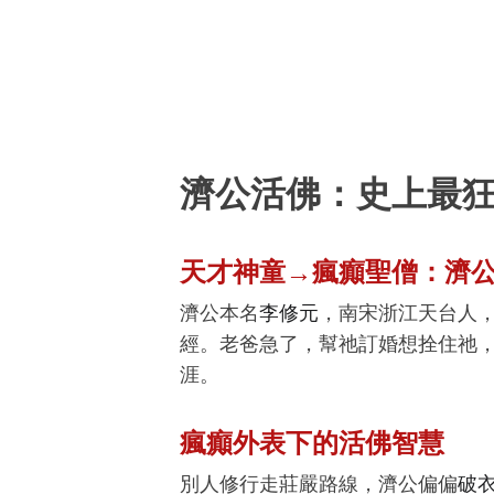
濟公活佛：史上最
天才神童→瘋癲聖僧：濟
濟公本名
李修元
，南宋浙江天台人
經。老爸急了，幫祂訂婚想拴住祂
涯。
瘋癲外表下的活佛智慧
別人修行走莊嚴路線，濟公偏偏
破