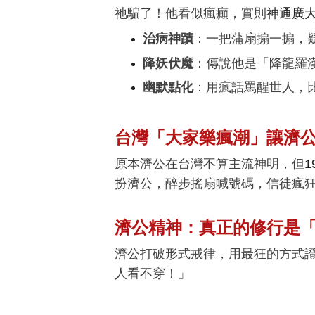
祂騙了！他看似瘋癲，實則
神通廣
治病神蹟
：一把蒲扇搧一搧，
降妖伏魔
：傳說他是「降龍羅
幽默點化
：用瘋話罵醒世人，
台灣「大家樂瘋潮」讓濟
原本濟公在台灣不算主流神明，但
扮濟公，醉步搖扇喊號碼，信徒瘋
濟公精神：真正的修行是
濟公打破形式戒律，用最狂的方式
人看不穿！」