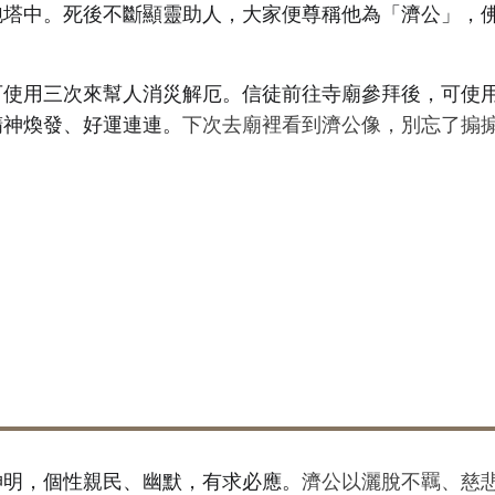
跑塔中。死後不斷顯靈助人，大家便尊稱他為「濟公」，
可使用三次來幫人消災解厄。信徒前往寺廟參拜後，可使
精神煥發、好運連連。
下次去廟裡看到濟公像，別忘了搧
。
如何拜濟公佛活？
神明，個性親民、幽默，有求必應。
濟公以灑脫不羈、慈