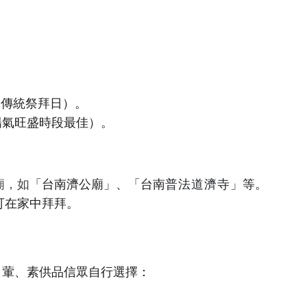
（傳統祭拜日）。
0（陽氣旺盛時段最佳）。
廟，如
「台南濟公廟」、「台南
普法道濟寺
」等。
可在家中拜拜。
，
葷、素供品信眾自行選擇
：