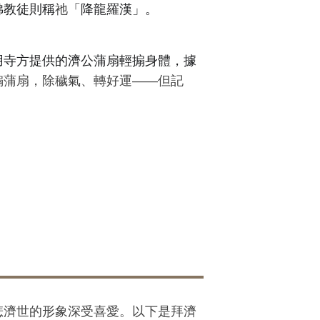
佛教徒則稱
祂
「降龍羅漢」。
用寺方提供的濟公蒲扇輕搧身體，據
搧蒲扇，除穢氣、轉好運——但記
悲濟世的形象深受喜愛。以下是拜濟