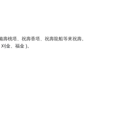
。
。
準備壽桃塔、祝壽香塔、祝壽龍船等來祝壽。
刈金、福金 
)。