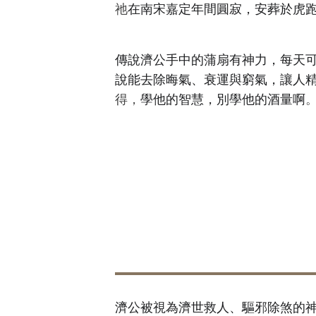
祂
在南宋嘉定年間圓寂，安葬於虎
傳說濟公手中的蒲扇有神力，每天
說能去除晦氣、衰運與窮氣，讓人
得，
學他的智慧，別學他的酒量
啊
濟公被視為濟世救人、驅邪除煞的