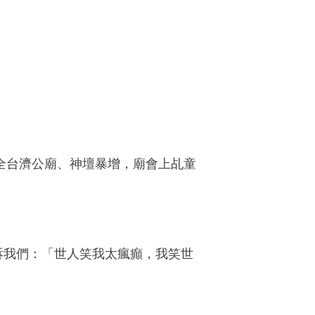
全台濟公廟、神壇暴增，廟會上乩童
訴我們：
「世人笑我太瘋癲，我笑世