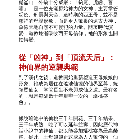
崑崙山，外貌十分威嚴：「豹尾、虎齒、善
嘯」，是一位充滿原始神力的女神，主要掌管
災疫、刑罰與天命。這時期的西王母，並不是
慈祥的母親形象，而是令人敬畏的遠古大神，
象徵天地自然不可侵犯的力量。隨著時代演
變，道教逐漸吸收西王母信仰，祂的形象也開
始轉變。
從「凶神」到「頂流天后」：
神仙界的逆襲典範
到了漢代之後，道教開始重新塑造王母娘娘的
形象。祂成為居住在瑤池仙境的仙界至尊，統
領眾仙女，掌管長生不老與成仙之道。最有名
的，就是每隔數千年舉辦一次的「蟠桃盛
會」。
據說瑤池中的仙桃三千年開花、三千年結果、
三千年成熟，吃了可以延年益壽，因此歷代神
話小說中的神仙，都以能參加蟠桃宴為最高榮
耀。從此，王母娘娘正式成為人人敬仰的「仙