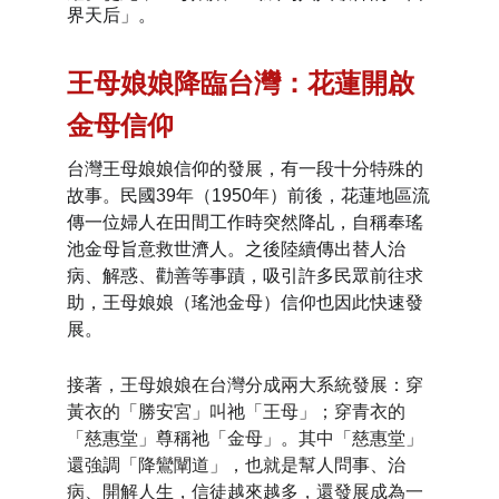
界天后」。
王母娘娘降臨台灣：花蓮開啟
金母信仰
台灣王母娘娘信仰的發展，有一段十分特殊的
故事。民國39年（1950年）前後，花蓮地區流
傳一位婦人在田間工作時突然降乩，自稱奉瑤
池金母旨意救世濟人。之後陸續傳出替人治
病、解惑、勸善等事蹟，吸引許多民眾前往求
助，王母娘娘（瑤池金母）信仰也因此快速發
展。
接著，王母娘娘在台灣分成兩大系統發展：穿
黃衣的「勝安宮」叫
祂
「王母」；穿青衣的
「慈惠堂」尊稱
祂
「金母」。其中「慈惠堂」
還強調「降鸞闡道」，也就是幫人問事、治
病、開解人生，信徒越來越多，還發展成為一