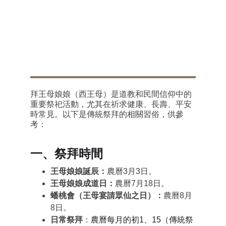
事業卡關
：青衣派「在線問事」，母娘親
自指點迷津，比職場導師還靠譜
。
養生狂魔
：台灣有機農場推出「王母蟠桃
禮盒」，吃不到仙桃，至少吃得健康
。
如何拜王母娘娘？
冷知識彩蛋：蟠桃=仙界仙丹？
 吃一顆「青春
永駐」，吃兩顆「長生不老」，吃三顆……抱
歉，孫悟空當年偷吃太多，庫存不足！
拜王母娘娘（西王母）是道教和民間信仰中的
重要祭祀活動，尤其在祈求健康、長壽、平安
時常見。以下是傳統祭拜的相關習俗，供參
考：
一、祭拜時間
王母娘娘誕辰：
農曆3月3日。
王母娘娘成道日：
農曆7月18日
。
蟠桃會（王母宴請眾仙之日）：
農曆8月
8
日
。
日常祭拜
：
農曆每月的初1、15（傳統祭