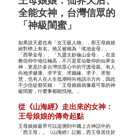
王母娘娘：仙界天后、
全能女神，台灣信眾的
「神級閨蜜」
如果說天庭也有「女王級人物」，那王母娘娘
絕對榜上有名。祂又被稱為「
瑤池金母
」
、
「
西華金母
」
、
「
九靈太妙龜山金母
」，在道
教信仰中地位極高，不只是眾仙敬仰的仙界女
神，更是許多台灣信眾心中的守護母親。有人
向祂求健康、求平安、求姻緣、求子、求智
慧，也有人在人生低潮時向祂請示方向，因此
不少信徒都笑稱：「王母娘娘就像最可靠的神
級閨蜜，什麼事都能找祂。」
從《山海經》走出來的女神：
王母娘娘的傳奇起點
王母娘娘最早可以追溯到中國上古神話中的
「西王母」。《山海經》記載，西王母居住於