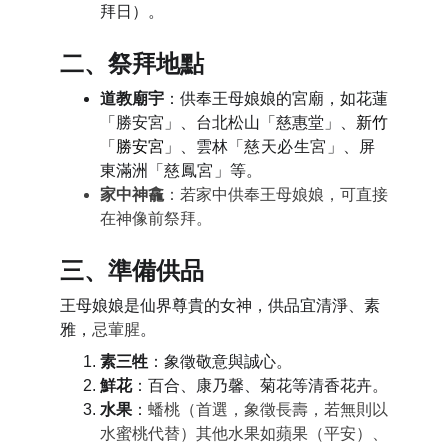
拜日）。
二、祭拜地點
道教廟宇
：
供奉王母娘娘的宮廟
，如花蓮
「勝安宮」、台北松山「慈惠堂」、
新竹
「
勝安宮
」、雲林「
慈天必生宮
」、屏
東滿洲「
慈鳳宮
」等。
家中神龕
：若家中供奉王母娘娘，可直接
在神像前祭拜。
三、準備供品
王母娘娘是仙界尊貴的女神，供品宜清淨、素
雅，
忌葷腥
。
素三牲
：象徵敬意與誠心。
鮮花
：
百合、康乃馨、菊花等清香花卉
。
水果
：
蟠桃
（首選，象徵長壽，若無則以
水蜜桃代替）其他水果如蘋果（平安）、