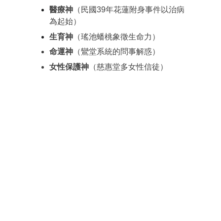
醫療神
（民國39年花蓮附身事件以治病
為起始）
生育神
（瑤池蟠桃象徵生命力）
命運神
（鸞堂系統的問事解惑）
女性保護神
（慈惠堂多女性信徒）