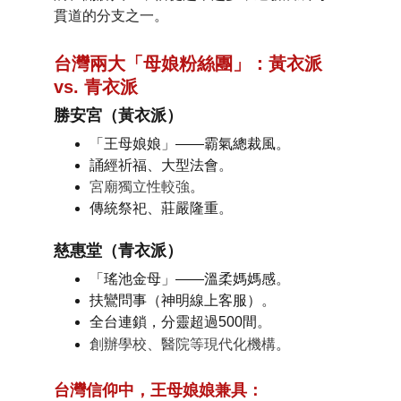
貫道的分支之一。
台灣兩大「母娘粉絲團」：黃衣派 
vs. 青衣派
勝安宮（黃衣派）
「王母娘娘」——霸氣總裁風
。
誦經祈福、大型法會
。
宮廟獨立性較強
。
傳統祭祀、莊嚴隆重
。
慈惠堂（青衣派）
「瑤池金母」——溫柔媽媽感
。
扶鸞問事
（神明線上客服）
。
全台連鎖
，分靈超過500間
。
創辦學校、醫院等現代化機構
。
台灣信仰中，王母娘娘兼具：