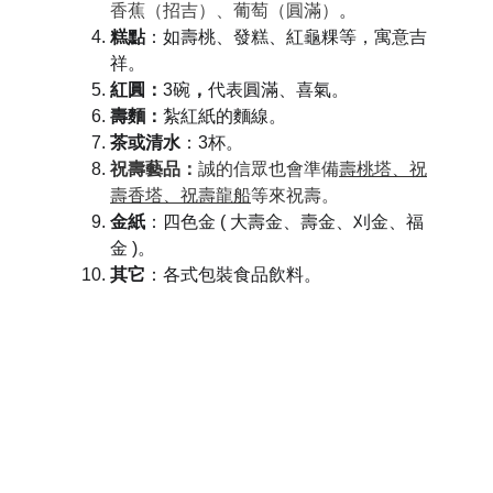
香蕉（招吉）、葡萄（圓滿）
。
糕點
：如壽桃、發糕、紅龜粿等，寓意吉
祥。
紅圓：
3碗
，
代表圓滿、喜氣。
壽麵：
紮紅紙的麵線
。
茶或清水
：3杯。
祝壽藝品：
誠的信眾也會準備
壽桃塔、祝
壽香塔、祝壽龍船
等來祝壽。
金紙
：四色金 ( 
大壽金、壽金、刈金、福
金 
)。
其它
：各式包裝食品飲料。