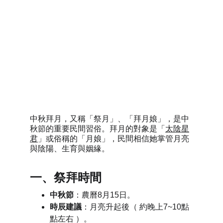
中秋節拜月
中秋拜月，又稱「祭月」、「拜月娘」，是中
秋節的重要民間習俗。拜月的對象是「
太陰星
君
」或俗稱的「月娘」，民間相信她掌管月亮
與陰陽、生育與姻緣。
一、祭拜時間
中秋節
：
農曆8月15日。
時辰建議
：
月亮升起後（ 約晚上7~10點
點左右 ）
。