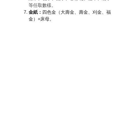
等任取數樣。
金紙：
四色金（大壽金、壽金、刈金、福
金）+床母。