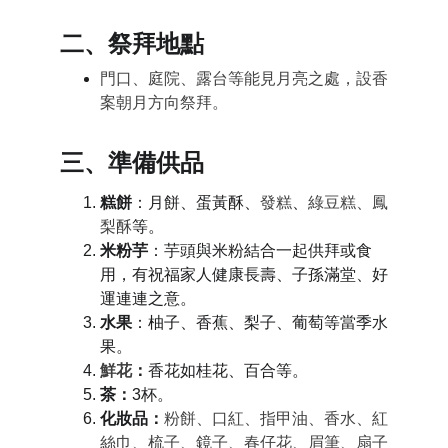
二、祭拜地點
門口、庭院、露台等能見月亮之處，設香
案朝月方向祭拜。
三、準備供品
糕餅
：
月餅、蛋黃酥、
發糕
、
綠豆糕、鳳
梨酥
等
。
米粉芋
：
芋頭與米粉結合一起
供拜或食
用，有祝福家人
健康長壽、子孫滿堂、好
運連連
之意。
水果
：柚子、香蕉、梨子、葡萄等當季水
果。
鮮花
：
香花如桂花、百合等。
茶：
3杯
。
化妝品
：
粉餅、口紅、指甲油、香水、紅
絲巾、梳子、鏡子、春仔花、眉筆、扇子