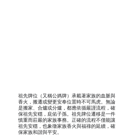
遷移祖先牌位至新
處所
祖先牌位（又稱公媽牌）承載著家族的血脈與
香火，搬遷或變更安奉位置時不可馬虎。無論
是搬家、合爐或分爐，都應依循嚴謹流程，確
保祖先安穩，庇佑子孫。祖先牌位遷移是一件
慎重而莊嚴的家族事務。正確的流程不僅能讓
祖先安穩，也象徵家族香火與福祿的延續，確
保家族和諧與平安。